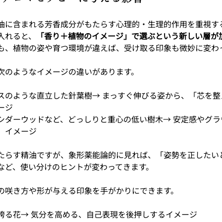
油に含まれる芳香成分がもたらす心理的・生理的作用を重視す
入れると、
「香り＋植物のイメージ」で選ぶという新しい層が
も、植物の姿や育つ環境が違えば、受け取る印象も微妙に変わ
次のようなイメージの違いがあります。
スのような直立した針葉樹→ まっすぐ伸びる姿から、「芯を整
ージ
シダーウッドなど、どっしりと重心の低い樹木→ 安定感やグラ
」イメージ
たらす精油ですが、象形薬能論的に見れば、「姿勢を正したい
など、使い分けのヒントが変わってきます。
の咲き方や形が与える印象を手がかりにできます。
誇る花→ 気分を高める、自己表現を後押しするイメージ