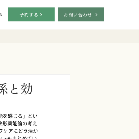
予約する
お問い合わせ
G
係と効
能を感じる」とい
象形薬能論の考え
フケアにどう活か
ントもまとめてい