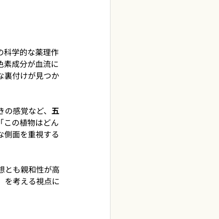
の科学的な薬理作
色素成分が血流に
な裏付けが見つか
きの感覚など、
五
「この植物はどん
な側面を重視する
想とも親和性が高
」を考える視点に