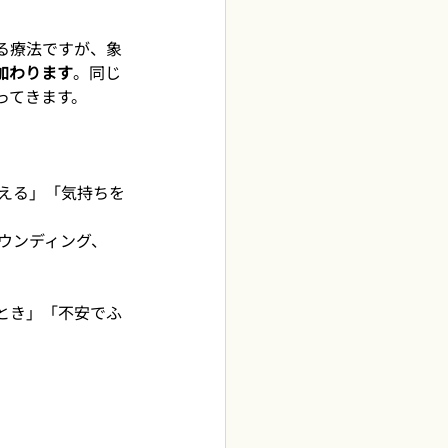
る療法ですが、象
加わります
。同じ
ってきます。
える」「気持ちを
ウンディング、
とき」「不安でふ