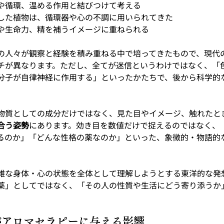
や循環、温める作用と結びつけて考える
した植物は、循環器や心の不調に用いられてきた
や生命力、精を補うイメージに重ねられる
の人々が観察と経験を積み重ねる中で培ってきたもので、現代
チが異なります。ただし、全てが迷信というわけではなく、「
分子が自律神経に作用する」といったかたちで、後から科学的
物質としての成分だけではなく、見た目やイメージ、触れたと
合う姿勢
にあります。効き目を数値だけで捉えるのではなく、
るのか」「どんな性格の薬なのか」といった、象徴的・物語的
雑な身体・心の状態を全体として理解しようとする東洋的な発
薬」としてではなく、「その人の性質や生活にどう寄り添うか
論がアロマセラピーに与える影響