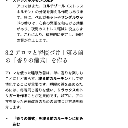
ストレスホルモンの減少
アロマはまた、
コルチゾール
（ストレス
ホルモン）の分泌を抑える作用もありま
す。特に、
ベルガモット
や
サンダルウッ
ド
の香りは、心身の緊張を和らげる効果
があり、夜間のストレス軽減に役立ちま
す。これにより、精神的に安定し、睡眠
の質が向上します。
3.2 アロマと習慣づけ｜寝る前
の「香りの儀式」を作る
アロマを使った睡眠改善は、単に香りを楽しむ
ことにとどまらず、
寝る前のルーチン
として習
慣化することが重要です。睡眠の質を高めるた
めには、毎晩同じ香りを使い、
リラックスのト
リガーを作る
ことが効果的です。以下に、アロ
マを使った睡眠改善のための習慣づけ方法を紹
介します。
「香りの儀式」を寝る前のルーチンに組み
込む