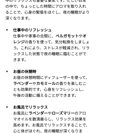
中のリラックスも重要な要素です。忙しい日常
の中で、ちょっとした時間にアロマを取り入れ
ることで、心身の緊張をほぐし、夜の睡眠がより
深くなります。
仕事中のリフレッシュ
仕事中や家事の合間に、
ベルガモット
や
オ
レンジ
の香りを使って、気分転換をしましょ
う。これにより、ストレスが軽減され、リラ
ックスした状態で夜の睡眠に臨むことがで
きます。
お昼の休憩時
お昼の休憩時間にディフューザーを使って、
ラベンダー
や
カモミール
の香りを楽しむこ
とも効果的です。心身をリフレッシュし、
午後の活動に備えることができます。
お風呂でリラックス
お風呂に
ラベンダー
や
ローズマリー
のアロ
マオイルを数滴垂らし、リラックス効果を
高めます。お風呂でリラックスすることで、
心と体がほぐれ、夜の睡眠が深くなりま