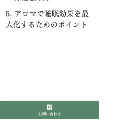
5. アロマで睡眠効果を最
大化するためのポイント
アロマを効果的に活用するためには、使い方や
お問い合わせ
タイミング、環境作りが重要です。以下では、ア
ロマで睡眠効果を最大化するためのポイントを
いくつか紹介します。