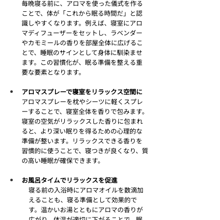
毎晩寝る前に、アロマを使った儀式を作る
ことで、体が「これから眠る時間だ」と認
識しやすくなります。例えば、寝室にアロ
マディフューザーをセットし、ラベンダー
やカモミールの香りを部屋全体に広げるこ
とで、睡眠のサインとして身体に馴染ませ
ます。この習慣化が、眠る準備を整える重
要な要素となります。
アロマスプレーで寝室をリラックス空間に
アロマスプレーを枕やシーツに軽くスプレ
ーすることで、寝室全体を香りで包みます。
寝室の空気がリラックスした香りに包まれ
ると、より深い眠りを得るための心理的な
準備が整います。リラックスできる香りを
習慣的に使うことで、寝つきが良くなり、質
の高い睡眠が確保できます。
お風呂タイムでリラックスを促進
寝る前の入浴時にアロマオイルを数滴加
えることも、寝る準備として効果的で
す。温かいお湯とともにアロマの香りが
広がり、体温が適切に下がることで、眠