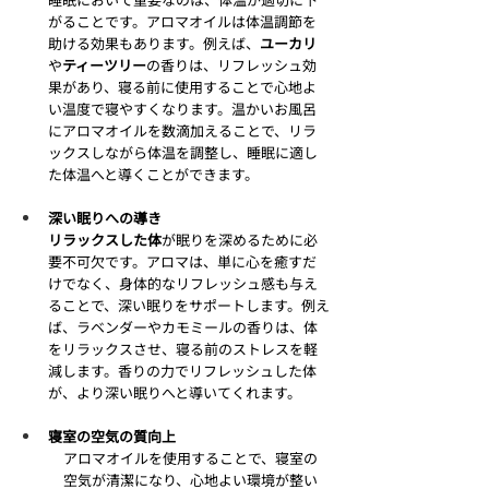
がることです。アロマオイルは体温調節を
助ける効果もあります。例えば、
ユーカリ
や
ティーツリー
の香りは、リフレッシュ効
果があり、寝る前に使用することで心地よ
い温度で寝やすくなります。温かいお風呂
にアロマオイルを数滴加えることで、リラ
ックスしながら体温を調整し、睡眠に適し
た体温へと導くことができます。
深い眠りへの導き
リラックスした体
が眠りを深めるために必
要不可欠です。アロマは、単に心を癒すだ
けでなく、身体的なリフレッシュ感も与え
ることで、深い眠りをサポートします。例え
ば、ラベンダーやカモミールの香りは、体
をリラックスさせ、寝る前のストレスを軽
減します。香りの力でリフレッシュした体
が、より深い眠りへと導いてくれます。
寝室の空気の質向上
アロマオイルを使用することで、寝室の
空気が清潔になり、心地よい環境が整い