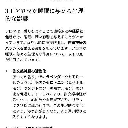
3.1 アロマが睡眠に与える生理
的な影響
アロマは、香りを嗅ぐことで直接的に
神経系に
働きかけ
、睡眠に深い影響を与えることがわか
っています。香りは脳に直接作用し、
自律神経の
バランスを整える
役割を担っています。アロマが
睡眠に与える生理的な作用について、以下の点
が注目されています。
副交感神経の活性化
アロマの香り、特に
ラベンダー
や
カモミー
ル
の香りは、脳内の
セロトニン
（幸せホル
モン）や
メラトニン
（睡眠ホルモン）の分
泌を促進します。これにより、副交感神経が
活性化し、心拍数や血圧が下がり、リラッ
クス状態に導かれます。この生理的な変化
により、寝つきが良くなり、より深い眠りに
入りやすくなります。