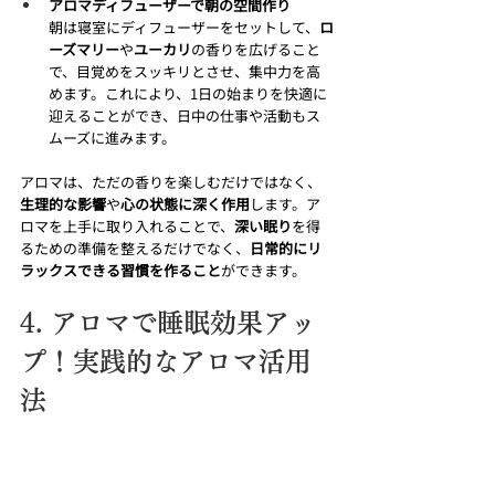
アロマディフューザーで朝の空間作り
朝は寝室にディフューザーをセットして、
ロ
ーズマリー
や
ユーカリ
の香りを広げること
で、目覚めをスッキリとさせ、集中力を高
めます。これにより、1日の始まりを快適に
迎えることができ、日中の仕事や活動もス
ムーズに進みます。
アロマは、ただの香りを楽しむだけではなく、
生理的な影響
や
心の状態に深く作用
します。ア
ロマを上手に取り入れることで、
深い眠り
を得
るための準備を整えるだけでなく、
日常的にリ
ラックスできる習慣を作ること
ができます。
4. アロマで睡眠効果アッ
プ！実践的なアロマ活用
法