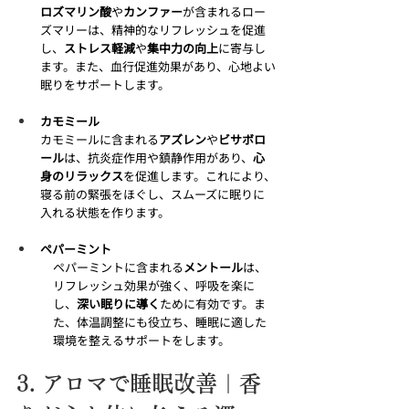
ロズマリン酸
や
カンファー
が含まれるロー
ズマリーは、精神的なリフレッシュを促進
し、
ストレス軽減
や
集中力の向上
に寄与し
ます。また、血行促進効果があり、心地よい
眠りをサポートします。
カモミール
カモミールに含まれる
アズレン
や
ビサボロ
ール
は、抗炎症作用や鎮静作用があり、
心
身のリラックス
を促進します。これにより、
寝る前の緊張をほぐし、スムーズに眠りに
入れる状態を作ります。
ペパーミント
ペパーミントに含まれる
メントール
は、
リフレッシュ効果が強く、呼吸を楽に
し、
深い眠りに導く
ために有効です。ま
た、体温調整にも役立ち、睡眠に適した
環境を整えるサポートをします。
3. アロマで睡眠改善｜香