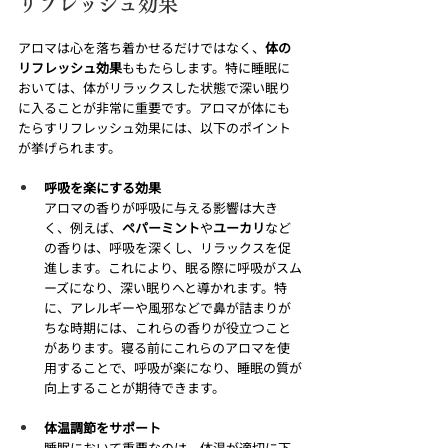
リフレッシュ効果
アロマは心を落ち着かせるだけではなく、
体の
リフレッシュ効果
ももたらします。特に睡眠に
おいては、体がリラックスした状態で深い眠り
に入ることが非常に重要です。アロマが体にも
たらすリフレッシュ効果には、以下のポイント
が挙げられます。
呼吸を楽にする効果
アロマの香りが呼吸に与える影響は大き
く、例えば、
ペパーミント
や
ユーカリ
など
の香りは、呼吸を深くし、リラックスを促
進します。これにより、眠る際に呼吸がスム
ーズになり、深い眠りへと導かれます。特
に、アレルギーや風邪などで鼻が詰まりが
ちな時期には、これらの香りが役立つこと
があります。寝る前にこれらのアロマを使
用することで、呼吸が楽になり、睡眠の質が
向上することが期待できます。
体温調節をサポート
睡眠において重要なのは、体温が適切に下