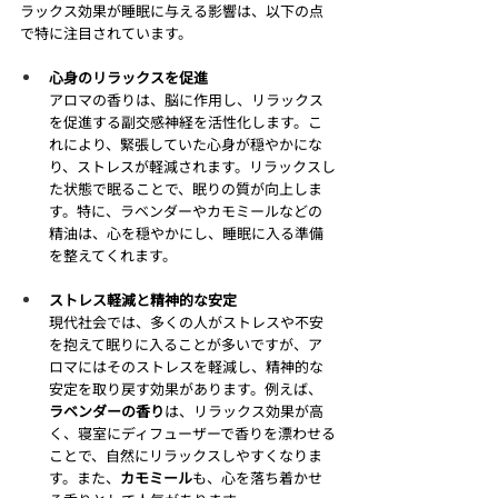
ラックス効果が睡眠に与える影響は、以下の点
で特に注目されています。
心身のリラックスを促進
アロマの香りは、脳に作用し、リラックス
を促進する副交感神経を活性化します。こ
れにより、緊張していた心身が穏やかにな
り、ストレスが軽減されます。リラックスし
た状態で眠ることで、眠りの質が向上しま
す。特に、ラベンダーやカモミールなどの
精油は、心を穏やかにし、睡眠に入る準備
を整えてくれます。
ストレス軽減と精神的な安定
現代社会では、多くの人がストレスや不安
を抱えて眠りに入ることが多いですが、ア
ロマにはそのストレスを軽減し、精神的な
安定を取り戻す効果があります。例えば、
ラベンダーの香り
は、リラックス効果が高
く、寝室にディフューザーで香りを漂わせる
ことで、自然にリラックスしやすくなりま
す。また、
カモミール
も、心を落ち着かせ